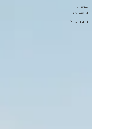
גמישות
מחשבתית
חרבות ברזל