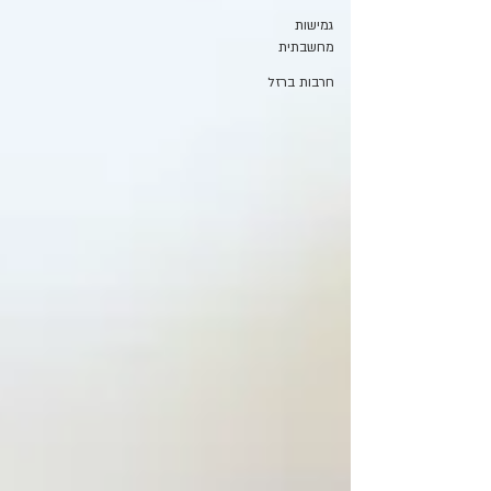
גמישות
מחשבתית
חרבות ברזל