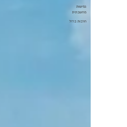
גמישות
מחשבתית
חרבות ברזל