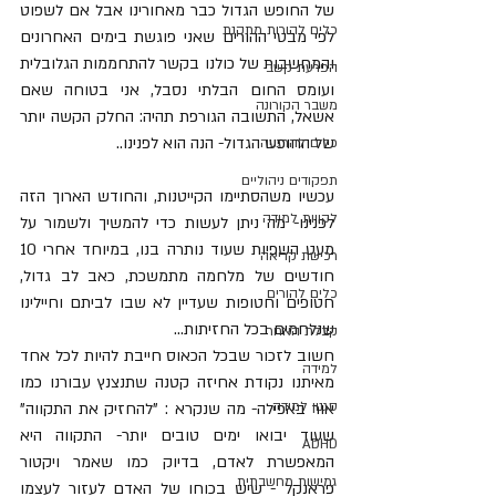
של החופש הגדול כבר מאחורינו אבל אם לשפוט 
כלים להורות מתקנת
לפי מבטי ההורים שאני פוגשת בימים האחרונים 
והמחשבות של כולנו בקשר להתחממות הגלובלית 
הפרעת קשב
ועומס החום הבלתי נסבל, אני בטוחה שאם 
משבר הקורונה
אשאל, התשובה הגורפת תהיה: החלק הקשה יותר 
של החופש הגדול- הנה הוא לפנינו..
כלים להרגעה
תפקודים ניהוליים
עכשיו משהסתיימו הקייטנות, והחודש הארוך הזה 
לקויות למידה
לפנינו- מה ניתן לעשות כדי להמשיך ולשמור על 
מעט השפיות שעוד נותרה בנו, במיוחד אחרי 10 
רכישת קריאה
חודשים של מלחמה מתמשכת, כאב לב גדול, 
כלים להורים
חטופים וחטופות שעדיין לא שבו לביתם וחיילינו 
שנלחמים בכל החזיתות...
קבלת האחר
חשוב לזכור שבכל הכאוס חייבת להיות לכל אחד 
למידה
מאיתנו נקודת אחיזה קטנה שתנצנץ עבורנו כמו 
סגנון למידה
אור באפילה- מה שנקרא : "להחזיק את התקווה" 
שעוד יבואו ימים טובים יותר- התקווה היא 
ADHD
המאפשרת לאדם, בדיוק כמו שאמר ויקטור 
גמישות מחשבתית
פראנקל - שיש בכוחו של האדם לעזור לעצמו 