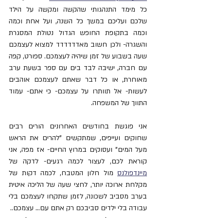
כל מימד התנהגותי שהקשה ומקשה על הילד 
שלכם ועליכם במשך כל השנה, ועל אחת וכמה 
וכמה בתקופת החופש הגדול נטולת המסגרת 
והשגרה- ולכן חשוב מאדדדדדד למצוא לעצמכם 
שעה בשבוע של זמן שיהיה לעצמכם. ספורט, קפה 
עם חברה, ישיבה לבד בים עם ספר בשעת ערב 
מאוחרת, או כל דבר שאתם לעצמכם אוהבים 
לעשות- אל תוותרו על עצמכם- כי אתם- עמוד 
התווך של המשפחה. 
אני פוגשת בחודשים האחרונים הורים רבים 
שחוקים ועייפים, שמתקשים "להרים את הראש 
מעל המים" ועסוקים במרוץ החיים- אז מפה, אני 
קוראת לכם, לעצור לכמה רגעים- לדקה של 
מיינדפולנס
 מול חלון המטבח, לכמה דקות של 
מקלחת ארוכה יותר, לחצי שעה של הליכה איטית 
בערב מסביב לשכונה, לזמן שתקחו לעצמכם בלי 
עבודה בלי ילדים סביבכם רק אתם עם... עצמכם..