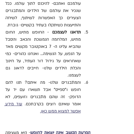
עולמכם ואתכם- להיכנס לתוך עולמו. ככל 
שנכיר את עולמם של הילדים והמתבגרים 
הצעירים כך האפשרות לשיתוף, לשיחה 
והתייעצות כשיתקלו בעתיד בקשיים- גוברת.
תדאגו לעצמכם
 - החופש מתיש, החום 
מתיש, המלחמה הנמשכת והכאב והסבל 
שהביא עלינו ה- 7 באוקטובר מקשים מאד 
על הנפש, על הנשימה... ואנחנו כהורים- כמי 
שאחראים על גידול דור העתיד, על חינוך 
והכלת הילדים שלנו- חייבים לדאוג גם 
לעצמנו. 
והמתבגרים שלנו- מה איתם? תנו להם 
חופש ו"ספייס" אבל תשארו עם יד על 
הדופק- זה שהם מתבגרים וזועפים, לא 
אומר שאינם רוצים בקרבתכם. 
עוד מידע 
אפשר למצוא ממש כאן.
הפרעת הקשב אינה יוצאת לחופש
- היא מעצימה 