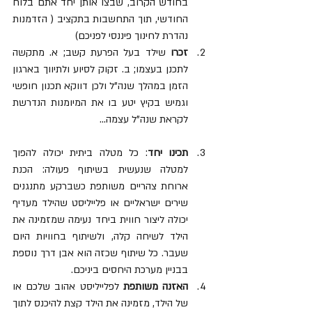
בחודש הקרוב, שבצו אותן יחד אתם בלוח 
החודשי, תוך התחשבות בתקציב ( הזדמנות 
נהדרת לחינוך פיננסי לפניכם)
זכרו
 שילד בעל הפרעת קשב; א. מתקשה 
לתכנן בעצמו; ב. זקוק לסיוע ולתיווך בארגון 
הזמן במהלך שנה"ל ולכן דווקא תכנון חופשי 
וגמיש בקיץ יטע בו את המיומנות הנדרשת 
לקראת שנה"ל עצמה...
תכינו יחד
: כל מטלה ביתית יכולה להפוך 
למטלה שנעשית בשיתוף פעולה: הכנת 
ארוחת צהריים משותפת כשברקע מתנגנים 
שירים ישראליים או פלייליסט שהילד מעדיף 
יכולה ליצור חווית ביחד נעימה שמזמינה את 
הילד לשיחה קלה, ולשיתוף בחוויות היום 
שעבר. כל שיתוף שכזה הוא אבן דרך נוספת 
בבניין מערכת היחסים ביניכם.
האזנה משותפת
 לפלייליסט אהוב שלכם או 
של הילד, מזמינה את הילד קצת להיכנס לתוך 