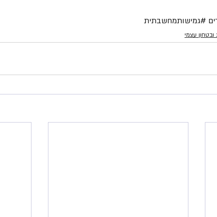
ים
#גמישותמחשבתית
ובטחון עצמי