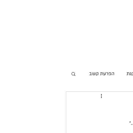
נת
הפרעת קשב
כלים להורים
״