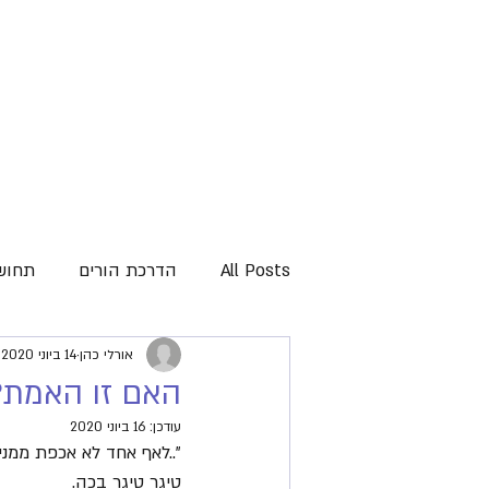
All Posts
הדרכת הורים
תחושת
משבר הקורונה
אורלי כהן
14 ביוני 2020
כלים להרגעה
האם זו האמת?
עודכן:
16 ביוני 2020
קבלת האחר
למידה
סגנו
"..לאף אחד לא אכפת ממני,
טיגר טיגר בכה.