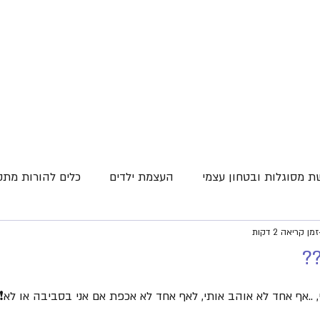
 מסוגלות ובטחון עצמי
העצמת ילדים
כלים להורות מתק
זמן קריאה 2 דקות
תפקודים ניהוליים
לקויות למידה
רכישת קריאה
?
ן למידה
ADHD
גמישות מחשבתית
חרבות ברזל
 ..אף אחד לא אוהב אותי, לאף אחד לא אכפת אם אני בסביבה או לא❗️..