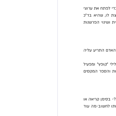
בספר סוקרת קייטי את 4 השאלות האימוניות שיכול כל הורה לשאול את הילד שלו שוב ושוב כדי לפתח את ערוצי 
המחשבה לאפשרויות נוספות שעומדות בפניו, מלבד המחשבה האוטומטית המיידית שקופצת לו, שהיא בד"כ 
שלילית. זו אחת הדרכים שניתן דרכה לאמן הורים כדי שיאמנו את ילדיהם לגמישות מחשבתית ושינוי הפרשנות 
משום שבמוח שלנו קיים חלק קדום שדאג להשרדות- אותו חלק שכשנשקפה סכנה לחייו של האדם התריע עליה 
כיום, כשהארועים הקורים לנו מתפרשים בטעות ע"י המוח כ"מסוכנים" אותו דפוס אוטומטי שלילי "קופץ" ומפעיל 
אותנו. זו אחריותנו כהורים ללמד את המוח של הילד לחשוב אחרת, לחשוב על אופציות נוספות והספר המקסים 
יש לדעתכם ארוע שלא יכולה להיות לו יותר מפרשנות אחת? איך הילד שלכם מפרש את העולם?- בסימן קריאה או 
❓ כך נכין אותו יותר טוב לחיים- נאמן אותו לחשוב-מה עוד 