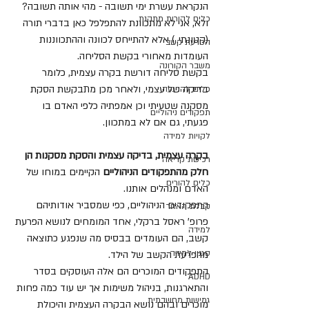
הנקראת עשרת ימי תשובה - מהי אותה תשובה? 
כלים להורות מתקנת
ולא, אני לא מתכוונת להתפלפל כאן בדברי תורה 
(קטונתי..) אלא להתייחס לכוונה וההתכווננות 
הפרעת קשב
העומדות מאחורי בקשת הסליחה.
משבר הקורונה
בקשת סליחה דורשת בקרה עצמית, כלומר 
בדיקה של עצמי, ולאחר מכן מתבקשת הסקת 
כלים להרגעה
מסקנה שטעיתי וכן אמפתיה כלפי האדם בו 
תפקודים ניהוליים
פגעתי, גם אם לא במתכוון. 
לקויות למידה
בקרה עצמית, בדיקה עצמית והסקת מסקנות הן 
רכישת קריאה
חלק מהתפקודים הניהוליים
 הקיימים במוחו של 
כלים להורים
האדם ומנהלים אותנו.
התפקודים הניהוליים, כפי שמסביר אודותיהם 
קבלת האחר
פרופ' ראסל ברקלי, אחד המומחים לנושא הפרעת 
למידה
קשב, הם העומדים בבסיס מה שנפגע כתוצאה 
סגנון למידה
מהפרעת הקשב של הילד. 
התפקודים המוכרים הם אלה העוסקים בסדר 
ADHD
והתארגנות, בניהול משימות אך יש עוד כמה פחות 
גמישות מחשבתית
מוכרים ובהם נושא הבקרה העצמית והיכולת 