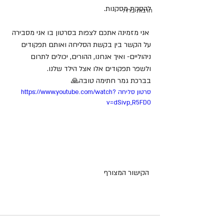
להסקת מסקנות. 
חרבות ברזל
 אני מזמינה אתכם לצפות בסרטון בו אני מסבירה 
על הקשר בין בקשת הסליחה ואותם תפקודים 
ניהוליים- ואיך אנחנו, ההורים, יכולים לתרום 
ולשפר תפקודים אלו אצל הילד שלנו. 
בברכת גמר חתימה טובה🙏 
סרטון סליחה https://www.youtube.com/watch?
v=dSivp_R5FD0
 הקישור המצורף 