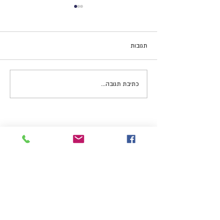
תגובות
מוטיבציה והפרעת קשב
כתיבת תגובה...
צרו קשר בכל שאלה:
אורלי כהן
אבא קובנר 5,
תל-אביב
orlycoachadhd@gmail.com
050-557-2262