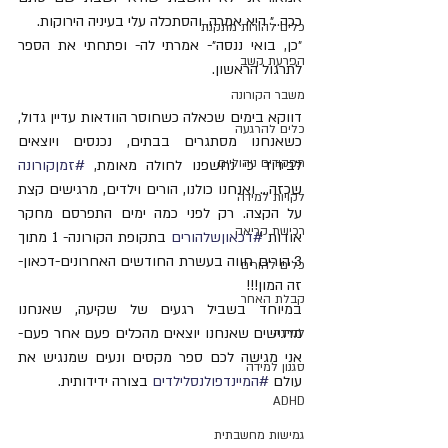
ככה..״ היא אמרה, והסתכלה עלי בעיניה הירוקות.
כלים להורות מתקנת
״כן, בואי ננסה״- אמרתי לה- ופתחתי את הספר 
הפרעת קשב
לתרגול הראשון.
משבר הקורונה
דווקא בימים שכאלה כשחוסר הוודאות עדיין גדול, 
כלים להרגעה
כשאנחנו מסתגרים בבתים, נכנסים ויוצאים 
תפקודים ניהוליים
לבידוד כי נחשפנו לחולה מאומת, 
#זמןקורונה
שכזה... ואנחנו כולנו, הורים וילדים, מרגישים קצת 
לקויות למידה
על הקצה. רק לפני כמה ימים התפרסם מחקר 
רכישת קריאה
אודות 
#דכאוןשלהורים
 בתקופת הקורונה- 1 מתוך 
3 הורים חווה בעשרת החודשים האחרונים-דכאון- 
כלים להורים
זה המון!!! 
קבלת האחר
במיוחד בשביל רגעים של שקיעה, שאנחנו 
מרגישים שאנחנו יוצאים מהכלים פעם אחר פעם- 
למידה
אני מגישה לכם ספר מקסים ונעים שמנגיש את 
סגנון למידה
עולם 
#המיינדפולנסלילדים
 בצורה ידידותית.
ADHD
גמישות מחשבתית