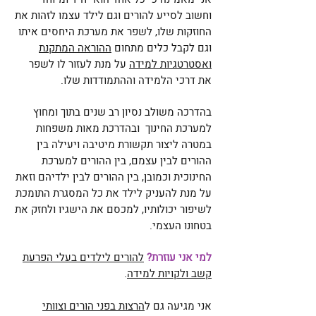
וחשוב לסייע להורים וגם לילד עצמו לזהות את
החוזקות שלו, לשפר את מערכת היחסים איתו
וגם לקבל כלים מתחום
ההוראה המתקנת
ואסטרטגיות למידה
על מנת לעזור לו לשפר
את דרכי הלמידה וההתמודדות שלו.
בהדרכה משולב נסיון רב שנים בתוך ומחוץ
למערכת החינוך ובהדרכת מאות משפחות
במטרה ליצור תקשורת מיטיבה ויעילה בין
ההורים לבין עצמם, בין ההורים למערכת
החינוכית וכמובן, בין ההורים לבין ילדיהם וזאת
על מנת להעניק לילד את כל המסגרת התומכת
לשיפור יכולותיו, למכסם את הישגיו ולחזק את
בטחונו העצמי.
למי אני עוזרת?
להורים לילדים בעלי הפרעת
קשב ולקויות למידה
.
אני מגיעה גם ל
הרצות בפני הורים וצוותי