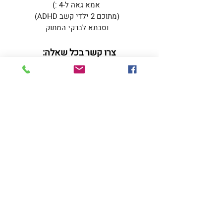
אמא גאה ל-4 :)
(מתוכם 2 ילדי קשב ADHD)
וסבתא לברקי המתוק
צרו קשר בכל שאלה:
אורלי כהן
אבא קובנר 5,
תל-אביב
orlycoachadhd@gmail.com
050-557-2262
ראשי
מי אני
הדרכת הורים
לקות למידה והפרעות קשב
הרצאות והדרכות
קבצים חינמיים לשימושכם
הספריה הדיגיטלית
מדיניות פרטיות