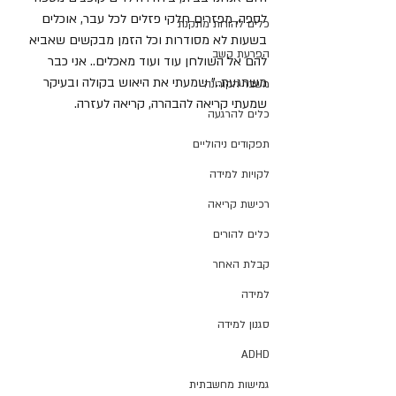
לספה, מפזרים חלקי פזלים לכל עבר, אוכלים 
כלים להורות מתקנת
בשעות לא מסודרות וכל הזמן מבקשים שאביא 
הפרעת קשב
להם אל השולחן עוד ועוד מאכלים.. אני כבר 
משתגעת.." שמעתי את היאוש בקולה ובעיקר 
משבר הקורונה
שמעתי קריאה להבהרה, קריאה לעזרה.
כלים להרגעה
תפקודים ניהוליים
לקויות למידה
רכישת קריאה
כלים להורים
קבלת האחר
למידה
סגנון למידה
ADHD
גמישות מחשבתית