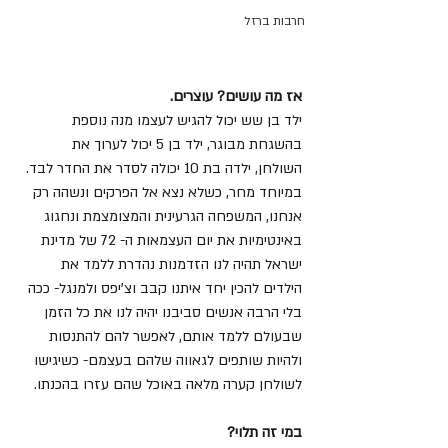
חרבות ברזל
אז מה עושים? עוצרים.
ילד בן שש יכול להגיש לעצמו מנה נוספת 
בהשגחת מבוגר, ילד בן 5 יכול לערוך את 
השולחן, ילדה בת 10 יכולה לסדר את החדר לבד. 
במיוחד מחר, כשלא נצא אל הפרקים ונשהה רק 
אנחנו, המשפחה הגרעינית והמצומצמת ונחגוג 
באינטימיות את יום העצמאות ה- 72 של מדינת 
ישראל תהיה לנו הזדמנות נהדרת ללמד את 
הילדים להכין יחד איתנו קבב וצ'יפס ולמנגל- ככה 
בלי הרבה אנשים סביבנו יהיה לנו את כל הזמן 
שבעולם ללמד אותם, לאפשר להם להתנסות 
ולהיות שותפים לגאווה שלהם בעצמם- כשיגישו 
לשולחן קערה מלאה באוכל שהם עזרו בהכנתו.
במי זה תלוי?