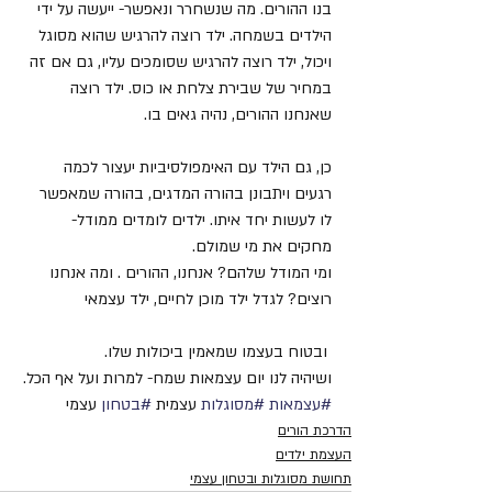
בנו ההורים. מה שנשחרר ונאפשר- ייעשה על ידי 
הילדים בשמחה. ילד רוצה להרגיש שהוא מסוגל 
ויכול, ילד רוצה להרגיש שסומכים עליו, גם אם זה 
במחיר של שבירת צלחת או כוס. ילד רוצה 
שאנחנו ההורים, נהיה גאים בו.
כן, גם הילד עם האימפולסיביות יעצור לכמה 
רגעים ויתבונן בהורה המדגים, בהורה שמאפשר 
לו לעשות יחד איתו. ילדים לומדים ממודל- 
מחקים את מי שמולם.
ומי המודל שלהם? אנחנו, ההורים . ומה אנחנו 
רוצים? לגדל ילד מוכן לחיים, ילד עצמאי
 ובטוח בעצמו שמאמין ביכולות שלו. 
ושיהיה לנו יום עצמאות שמח- למרות ועל אף הכל.
#עצמאות
#מסוגלות
 עצמית 
#בטחון
 עצמי
הדרכת הורים
העצמת ילדים
תחושת מסוגלות ובטחון עצמי