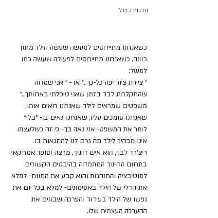
חרבות ברזל
כשאנחנו מתייחסים למעשה שעשה הילד מתוך 
כוונה, כשאנחנו מתייחסים לפעולה שעשה כמו 
למשל:
״ ציירת ציור יפה כל-כך..״ או - ״ אני שמחה 
שהתקלחת לבד בזמן שאני טיפלתי באחותך..״
משפטים שמראים לילד שאנחנו רואים אותו, 
שאנחנו סומכים עליו, שאנחנו גאים בו- *בלי* 
לומר את המשפט- אני גאה בך- כי זה כשלעצמו 
אינו מבהיר לילד מה גרם לנו להתגאות בו.
ריצ'רד לבוי, הוא איש חינוך, מרצה וסופר אמריקאי 
בתחום החינוך המתמחה בהיבטים הקשורים 
למוטיבציה והתנהגות והוא קבע את המונח- למלא 
את הדלי של הילד באסימונים- למלא בכל יום את 
נפשו של הילד בעידוד והערכה שבונים את 
ההערכה העצמית שלו.