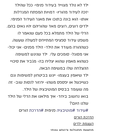
ילד לא נולד מצוייד בעידוד פנימי- ככל שהילד 
יזכה לעידוד מהוריו- דמויות המפתח המגדלות 
אותו- הוא בונה בתוכו את מאגר העידוד הפנימי.
ילדים רוצים, רוצים מאד שהוריהם יהיו גאים בהם. 
הדלי של הילד מתמלא בכל פעם שנאמר לו 
משפט עידוד ספציפי המתייחס לפעולה שעשה. 
כשההורה מעודד את הילד- הילד מפנים- אני יכול- 
אני מסוגל- סומכים עלי.  ילד שניגש למשימה 
כשהוא מאמין שהוא יצליח בה- מגביר את סיכויי 
ההצלחה שלו במשימה הבאה.
ילד שיאמין בעצמו- ייגש בביטחון למשימות וגם 
כשייכשל או יפספס משהו- יחזור לנסות שוב- זה 
מה שעומד בבסיס המוטיבציה של הילד.
בואו נחשוב ביחד- איך מילאנו את הדלי של הילד 
שלנו היום? 
#עידוד
#מוטיבציה
 פנימית 
#הדרכת
 הורים
הדרכת הורים
העצמת ילדים
תחושת מסוגלות ובטחון עצמי