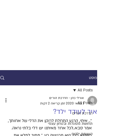
פוסט
All Posts
אורלי כהן - הדרכת הורים
All Posts
1 במאי 2020
זמן קריאה 2 דקות
איך לעודד ילד?
הדרכת הורים
״.. איתי, הרגע התחלת לרוקן את הדלי של אחותך, 
תחושת מסוגלות ובטחון עצמי
אמר סבא..לכל אחד מאיתנו יש דלי בלתי נראה.
העצמת ילדים
כשהוא ריק, היא מרגישה רע..״ מתוך למלא את 