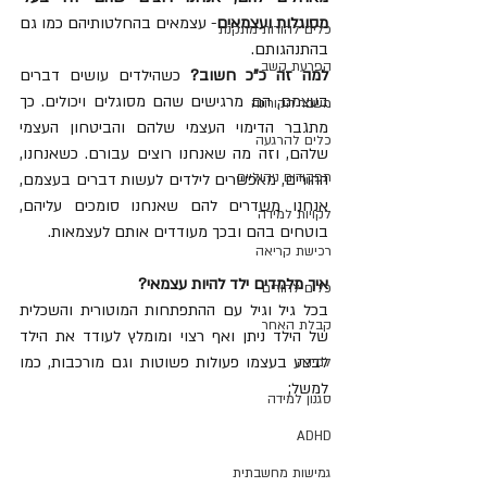
מסוגלות ועצמאים
- עצמאים בהחלטותיהם כמו גם 
כלים להורות מתקנת
בהתנהגותם.
הפרעת קשב
למה זה כ"כ חשוב?
 כשהילדים עושים דברים 
בעצמם, הם מרגישים שהם מסוגלים ויכולים. כך 
משבר הקורונה
מתגבר הדימוי העצמי שלהם והביטחון העצמי 
כלים להרגעה
שלהם, וזה מה שאנחנו רוצים עבורם. כשאנחנו, 
תפקודים ניהוליים
ההורים, מאפשרים לילדים לעשות דברים בעצמם, 
אנחנו משדרים להם שאנחנו סומכים עליהם, 
לקויות למידה
בוטחים בהם ובכך מעודדים אותם לעצמאות.  
רכישת קריאה
איך מלמדים ילד להיות עצמאי?
כלים להורים
בכל גיל וגיל עם ההתפתחות המוטורית והשכלית 
קבלת האחר
של הילד ניתן ואף רצוי ומומלץ לעודד את הילד 
לבצע בעצמו פעולות פשוטות וגם מורכבות, כמו 
למידה
למשל; 
סגנון למידה
ADHD
גמישות מחשבתית