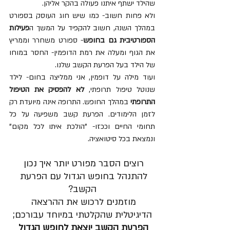
שהילד ישתף איתנו פעולה בהקר אליהן.
ולא פחות חשוב- כמו שיש חוג העוסק בספורט 
במהלך השנה, חשוב להקפיד על המשך ה
פעילות 
הספורטיבית גם בחופש
- ספורט משחרר וממריץ 
את הגוף ומעלה את רמת הדופמין- החסר במוחו 
של הילד בעל הפרעת הקשב שלנו.
ועוד מילה על דופמין, אני ממליצה בחום- לילד 
שנוטל טיפול תרופתי, 
לא להפסיק את הטיפול 
התרופתי
 במהלך החופש. התרופה אינה מיועדת רק 
לזמן הלימודים. הפרעת קשב משפיעה על כל 
תחומי החיים וככזו- "הולכת איתו לכל מקום" 
ונמצאת בכל סיטואציה.
רוצים הסבר מפורט יותר איך נכון 
להתנהל בחופש הגדול עם הפרעת 
הקשב?
מוזמנים לרכוש את ההרצאה 
הדיגיטלית שהקלטתי במיוחד עבורכם;
הפרעת הקשב יוצאת לחופש הגדול 