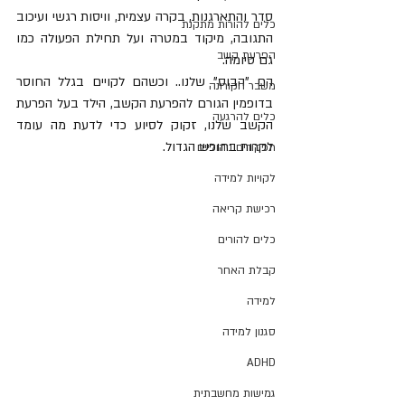
סדר והתארגנות, בקרה עצמית, וויסות רגשי ועיכוב 
כלים להורות מתקנת
התגובה, מיקוד במטרה ועל תחילת הפעולה כמו 
הפרעת קשב
גם סיומה.
הם "הבוס" שלנו.. וכשהם לקויים בגלל החוסר 
משבר הקורונה
בדופמין הגורם להפרעת הקשב, הילד בעל הפרעת 
כלים להרגעה
הקשב שלנו, זקוק לסיוע כדי לדעת מה עומד 
לקרות בחופש הגדול.
תפקודים ניהוליים
לקויות למידה
רכישת קריאה
כלים להורים
קבלת האחר
למידה
סגנון למידה
ADHD
גמישות מחשבתית