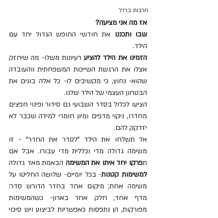
חרבות ברזל
אז מה אני מציעה?
שבו ותכננו 
את חודשי החופש הגדול יחד עם 
הילד.
הזמינו את הילד להציע 
רעיונות משלו- מה שיחזק 
אצלו את הרגשת השייכות המשפחתית ווהעובדה 
שהוא- נחוץ, כי מקשיבים לו- כל אלה בונים את 
הבטחון העצמי של הילד שלנו.
הציעו לכלול בסדר השבועי גם סידור ופינוי חפצים 
מחדרו, ניקוי מדפים ומיון חומרי למידה שכבר לא 
יזדקק להם.
אל תשלחו את הילד "לסדר את החדר" - זו 
משימה גדולה מדי וכללית מדי עבורו. אבל אם 
ת
פרקו יחד איתו את המשימה
 הבאמת מאד גדולה 
למשימות קטנות
- בכל יומיים- שלושה החליטו על 
משימה אחת; מיקום אחד בחדר הדורש סדר: 
מדף אחד, חלק אחר בארון- כשהמשימות 
מפורקות, הן נתפסות כאפשריות לביצוע ויש סיכוי 