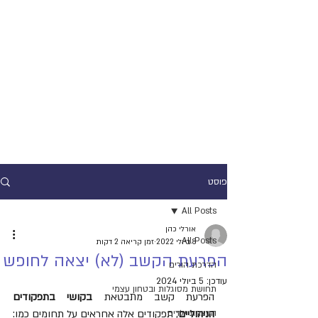
פוסט
All Posts
אורלי כהן
All Posts
8 ביולי 2022
זמן קריאה 2 דקות
הפרעת הקשב (לא) יצאה לחופש
הדרכת הורים
עודכן:
5 ביולי 2024
תחושת מסוגלות ובטחון עצמי
הפרעת קשב מתבטאת 
בקושי בתפקודים 
הניהוליים
העצמת ילדים
; תפקודים אלה אחראים על תחומים כמו: 